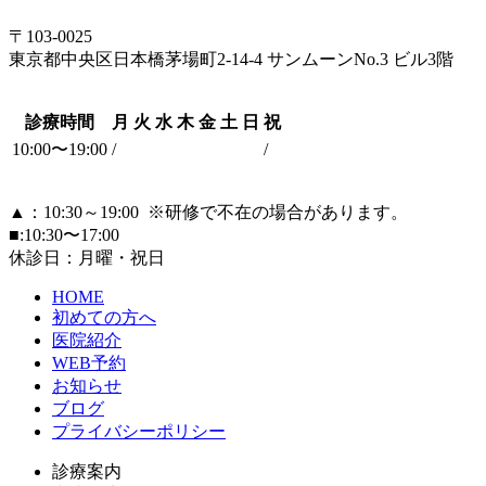
〒103-0025
東京都中央区日本橋茅場町2-14-4 サンムーンNo.3 ビル3階
診療時間
月
火
水
木
金
土
日
祝
10:00〜19:00
/
/
▲：10:30～19:00
※研修で不在の場合があります。
■:10:30〜17:00
休診日：月曜・祝日
HOME
初めての方へ
医院紹介
WEB予約
お知らせ
ブログ
プライバシーポリシー
診療案内