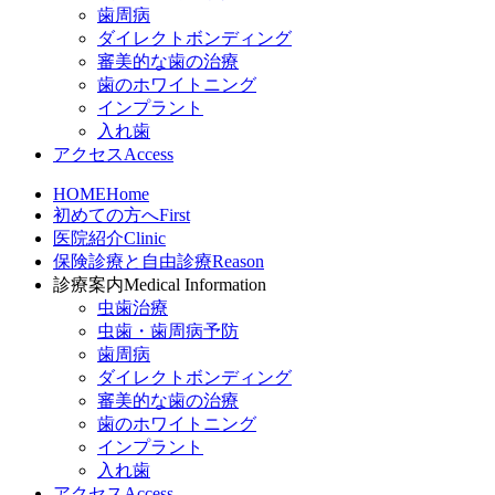
歯周病
ダイレクトボンディング
審美的な歯の治療
歯のホワイトニング
インプラント
入れ歯
アクセス
Access
HOME
Home
初めての方へ
First
医院紹介
Clinic
保険診療と自由診療
Reason
診療案内
Medical Information
虫歯治療
虫歯・歯周病予防
歯周病
ダイレクトボンディング
審美的な歯の治療
歯のホワイトニング
インプラント
入れ歯
アクセス
Access