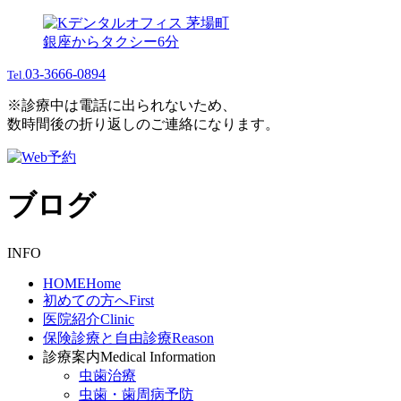
銀座からタクシー6分
03-3666-0894
Tel.
※診療中は電話に出られないため、
数時間後の折り返しのご連絡になります。
ブログ
INFO
HOME
Home
初めての方へ
First
医院紹介
Clinic
保険診療と自由診療
Reason
診療案内
Medical Information
虫歯治療
虫歯・歯周病予防