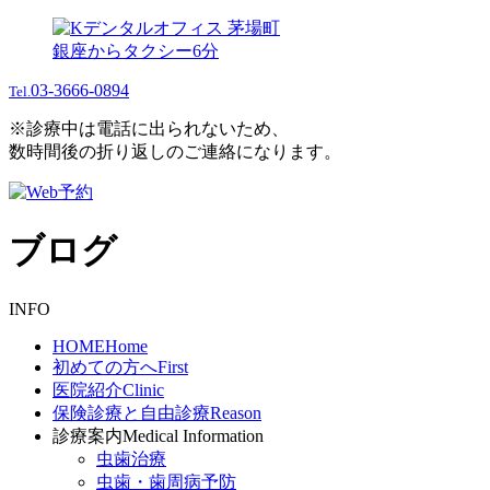
銀座からタクシー6分
03-3666-0894
Tel.
※診療中は電話に出られないため、
数時間後の折り返しのご連絡になります。
ブログ
INFO
HOME
Home
初めての方へ
First
医院紹介
Clinic
保険診療と自由診療
Reason
診療案内
Medical Information
虫歯治療
虫歯・歯周病予防