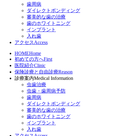
歯周病
ダイレクトボンディング
審美的な歯の治療
歯のホワイトニング
インプラント
入れ歯
アクセス
Access
HOME
Home
初めての方へ
First
医院紹介
Clinic
保険診療と自由診療
Reason
診療案内
Medical Information
虫歯治療
虫歯・歯周病予防
歯周病
ダイレクトボンディング
審美的な歯の治療
歯のホワイトニング
インプラント
入れ歯
アクセス
Access