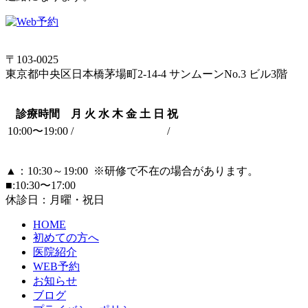
〒103-0025
東京都中央区日本橋茅場町2-14-4 サンムーンNo.3 ビル3階
診療時間
月
火
水
木
金
土
日
祝
10:00〜19:00
/
/
▲：10:30～19:00
※研修で不在の場合があります。
■:10:30〜17:00
休診日：月曜・祝日
HOME
初めての方へ
医院紹介
WEB予約
お知らせ
ブログ