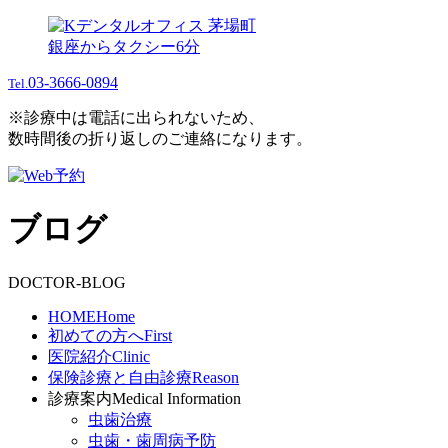
銀座からタクシー6分
03-3666-0894
Tel.
※診療中は電話に出られないため、
数時間後の折り返しのご連絡になります。
ブログ
DOCTOR-BLOG
HOME
Home
初めての方へ
First
医院紹介
Clinic
保険診療と自由診療
Reason
診療案内
Medical Information
虫歯治療
虫歯・歯周病予防