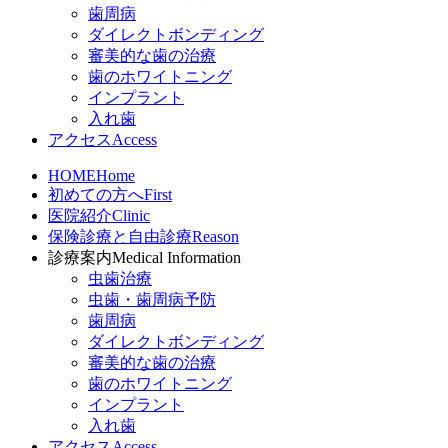
歯周病
ダイレクトボンディング
審美的な歯の治療
歯のホワイトニング
インプラント
入れ歯
アクセス
Access
HOME
Home
初めての方へ
First
医院紹介
Clinic
保険診療と自由診療
Reason
診療案内
Medical Information
虫歯治療
虫歯・歯周病予防
歯周病
ダイレクトボンディング
審美的な歯の治療
歯のホワイトニング
インプラント
入れ歯
アクセス
Access