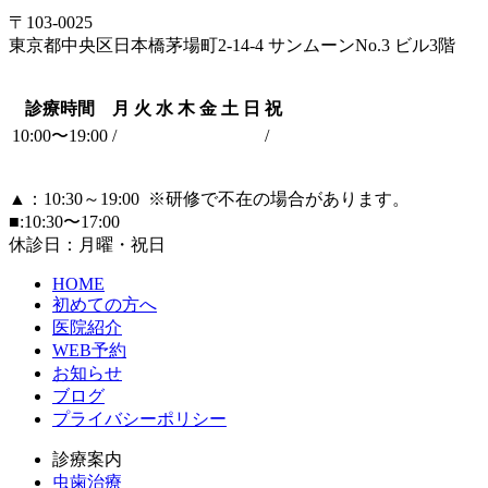
〒103-0025
東京都中央区日本橋茅場町2-14-4 サンムーンNo.3 ビル3階
診療時間
月
火
水
木
金
土
日
祝
10:00〜19:00
/
/
▲：10:30～19:00
※研修で不在の場合があります。
■:10:30〜17:00
休診日：月曜・祝日
HOME
初めての方へ
医院紹介
WEB予約
お知らせ
ブログ
プライバシーポリシー
診療案内
虫歯治療